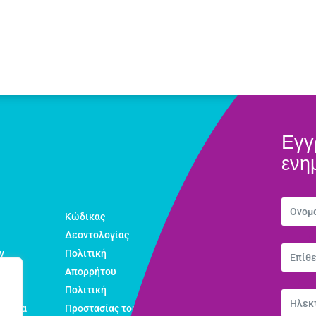
Εγγ
ενη
Κώδικας
Δεοντολογίας
ν
Πολιτική
Απορρήτου
Πολιτική
εολαία
Προστασίας του