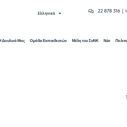
22 878 316 |
Ελληνικά
Η Δουλειά Μας
Ομάδα Εκπαιδευτών
Μέλη του ΣυΝΚ
Νέα
Πολιτι