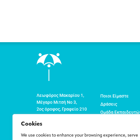
Λεωφόρος Μακαρίου 1,
Ποιοι Είμαστε
Μέγαρο Μιτσή Νο 3,
Δράσεις
2ος όροφος, Γραφείο 210
Ομάδα Εκπαιδευτώ
Τ.Θ. 22774
Οργανώσεις Μέλη
1524 Λευκωσία
Cookies
Νέα
Κύπρος
We use cookies to enhance your browsing experience, serve
Πολιτική για την Ν