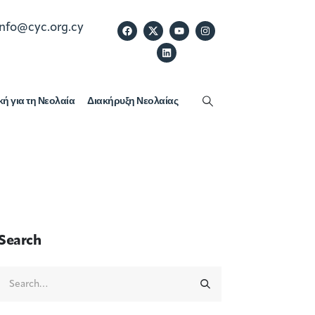
info@cyc.org.cy
κή για τη Νεολαία
Διακήρυξη Νεολαίας
Search