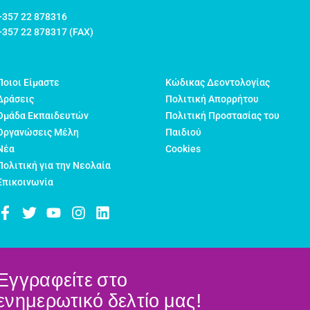
+357 22 878316
+357 22 878317 (FAX)
Ποιοι Είμαστε
Κώδικας Δεοντολογίας
Δράσεις
Πολιτική Απορρήτου
Ομάδα Εκπαιδευτών
Πολιτική Προστασίας του
Οργανώσεις Μέλη
Παιδιού
Νέα
Cookies
Πολιτική για την Νεολαία
Επικοινωνία
Εγγραφείτε στο
ενημερωτικό δελτίο μας!