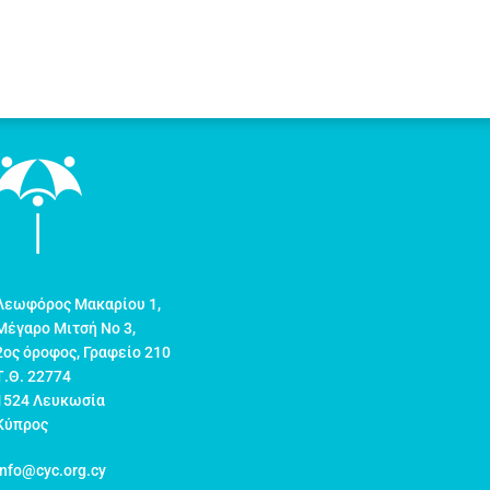
Λεωφόρος Μακαρίου 1,
Μέγαρο Μιτσή Νο 3,
2ος όροφος, Γραφείο 210
Τ.Θ. 22774
1524 Λευκωσία
Κύπρος
info@cyc.org.cy