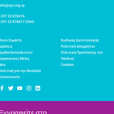
info@cyc.org.cy
+357 22 878316
+357 22 878317 (FAX)
Ποιοι Είμαστε
Κώδικας Δεοντολογίας
Δράσεις
Πολιτική Απορρήτου
Ομάδα Εκπαιδευτών
Πολιτική Προστασίας του
Οργανώσεις Μέλη
Παιδιού
Νέα
Cookies
Πολιτική για την Νεολαία
Επικοινωνία
Εγγραφείτε στο