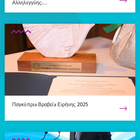
Αλληλεγγύης:…
Παγκύπριa Βραβείa Ειρήνης 2025