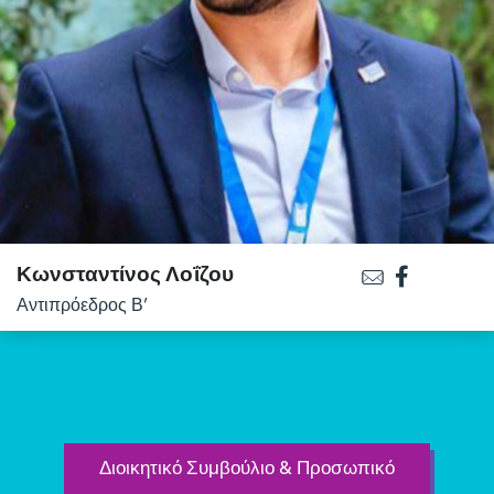
Κωνσταντίνος Λοΐζου
Αντιπρόεδρος Β’
Διοικητικό Συμβούλιο & Προσωπικό