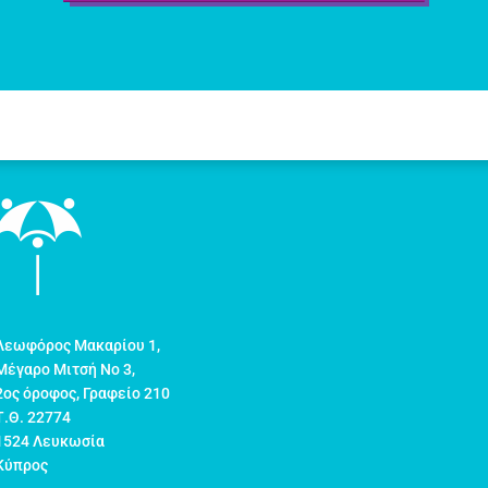
Λεωφόρος Μακαρίου 1,
Μέγαρο Μιτσή Νο 3,
2ος όροφος, Γραφείο 210
Τ.Θ. 22774
1524 Λευκωσία
Κύπρος