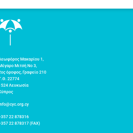
Λεωφόρος Μακαρίου 1,
Μέγαρο Μιτσή Νο 3,
2ος όροφος, Γραφείο 210
Τ.Θ. 22774
1524 Λευκωσία
Κύπρος
info@cyc.org.cy
+357 22 878316
+357 22 878317 (FAX)