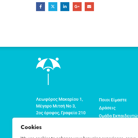
Λεωφόρος Μακαρίου 1,
Ποιοι Είμαστε
Μέγαρο Μιτσή Νο 3,
Δράσεις
2ος όροφος, Γραφείο 210
Ομάδα Εκπαιδευτώ
Τ.Θ. 22774
Οργανώσεις Μέλη
1524 Λευκωσία
Cookies
Νέα
Κύπρος