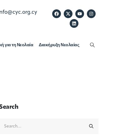
info@cyc.org.cy
κή για τη Νεολαία
Διακήρυξη Νεολαίας
Search