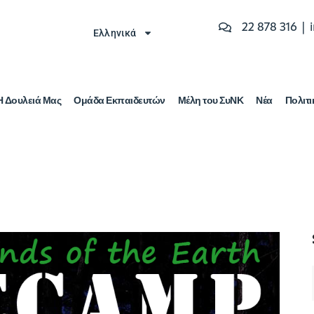
22 878 316 |
Ελληνικά
Η Δουλειά Μας
Ομάδα Εκπαιδευτών
Μέλη του ΣυΝΚ
Νέα
Πολιτι