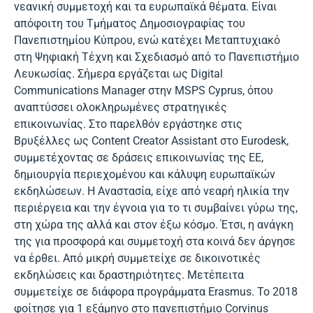
νεανική συμμετοχή και τα ευρωπαϊκά θέματα. Είναι
απόφοιτη του Τμήματος Δημοσιογραφίας του
Πανεπιστημίου Κύπρου, ενώ κατέχει Μεταπτυχιακό
στη Ψηφιακή Τέχνη και Σχεδιασμό από το Πανεπιστήμιο
Λευκωσίας. Σήμερα εργάζεται ως Digital
Communications Manager στην MSPS Cyprus, όπου
αναπτύσσει ολοκληρωμένες στρατηγικές
επικοινωνίας. Στο παρελθόν εργάστηκε στις
Βρυξέλλες ως Content Creator Assistant στο Eurodesk,
συμμετέχοντας σε δράσεις επικοινωνίας της ΕΕ,
δημιουργία περιεχομένου και κάλυψη ευρωπαϊκών
εκδηλώσεων. Η Αναστασία, είχε από νεαρή ηλικία την
περιέργεια και την έγνοια για το τι συμβαίνει γύρω της,
στη χώρα της αλλά και στον έξω κόσμο. Έτσι, η ανάγκη
της για προσφορά και συμμετοχή στα κοινά δεν άργησε
να έρθει. Από μικρή συμμετείχε σε δικοινοτικές
εκδηλώσεις και δραστηριότητες. Μετέπειτα
συμμετείχε σε διάφορα προγράμματα Erasmus. Το 2018
φοίτησε για 1 εξάμηνο στο πανεπιστήμιο Corvinus