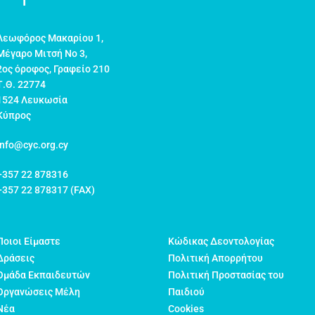
Λεωφόρος Μακαρίου 1,
Μέγαρο Μιτσή Νο 3,
2ος όροφος, Γραφείο 210
Τ.Θ. 22774
1524 Λευκωσία
Κύπρος
info@cyc.org.cy
+357 22 878316
+357 22 878317 (FAX)
Ποιοι Είμαστε
Κώδικας Δεοντολογίας
Δράσεις
Πολιτική Απορρήτου
Ομάδα Εκπαιδευτών
Πολιτική Προστασίας του
Οργανώσεις Μέλη
Παιδιού
Νέα
Cookies