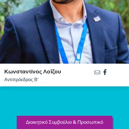
Κωνσταντίνος Λοΐζου
Αντιπρόεδρος Β’
Διοικητικό Συμβούλιο & Προσωπικό