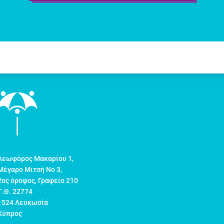
Λεωφόρος Μακαρίου 1,
Μέγαρο Μιτσή Νο 3,
2ος όροφος, Γραφείο 210
Τ.Θ. 22774
1524 Λευκωσία
Κύπρος