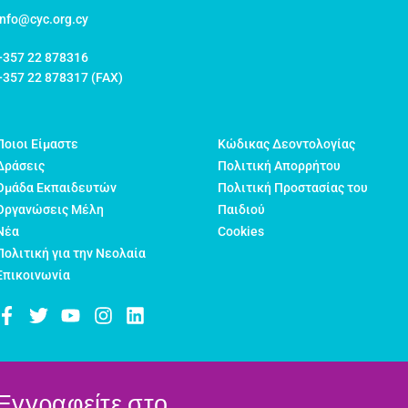
info@cyc.org.cy
+357 22 878316
+357 22 878317 (FAX)
Ποιοι Είμαστε
Κώδικας Δεοντολογίας
Δράσεις
Πολιτική Απορρήτου
Ομάδα Εκπαιδευτών
Πολιτική Προστασίας του
Οργανώσεις Μέλη
Παιδιού
Νέα
Cookies
Πολιτική για την Νεολαία
Επικοινωνία
Εγγραφείτε στο