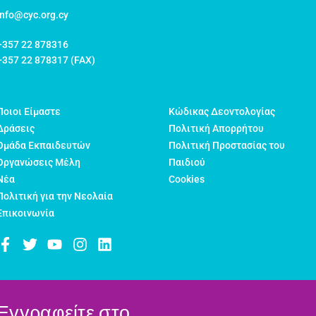
info@cyc.org.cy
+357 22 878316
+357 22 878317 (FAX)
Ποιοι Είμαστε
Κώδικας Δεοντολογίας
Δράσεις
Πολιτική Απορρήτου
Ομάδα Εκπαιδευτών
Πολιτική Προστασίας του
Οργανώσεις Μέλη
Παιδιού
Νέα
Cookies
Πολιτική για την Νεολαία
Επικοινωνία
Εγγραφείτε στο