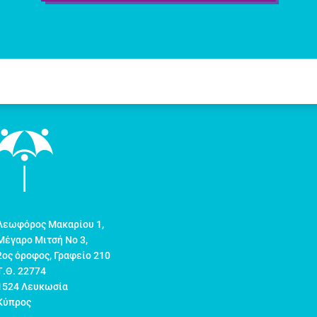
Λεωφόρος Μακαρίου 1,
Μέγαρο Μιτσή Νο 3,
2ος όροφος, Γραφείο 210
Τ.Θ. 22774
1524 Λευκωσία
Κύπρος