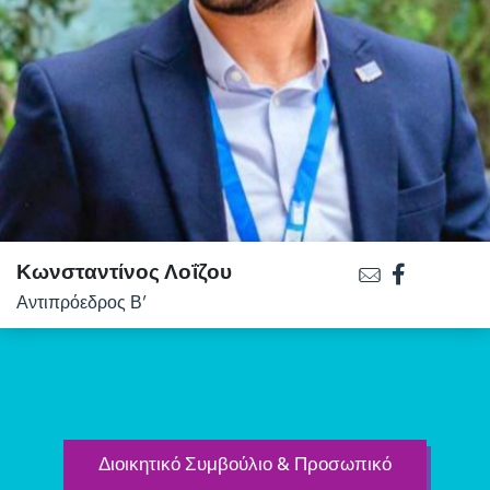
Κωνσταντίνος Λοΐζου
Αντιπρόεδρος Β’
Διοικητικό Συμβούλιο & Προσωπικό