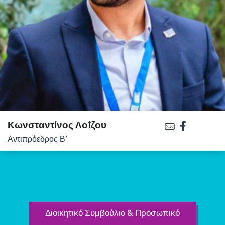
Κωνσταντίνος Λοΐζου
Αντιπρόεδρος Β’
Διοικητικό Συμβούλιο & Προσωπικό