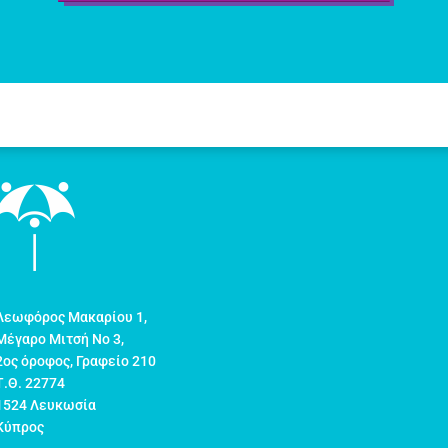
Λεωφόρος Μακαρίου 1,
Μέγαρο Μιτσή Νο 3,
2ος όροφος, Γραφείο 210
Τ.Θ. 22774
1524 Λευκωσία
Κύπρος