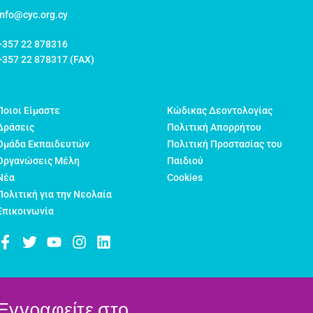
info@cyc.org.cy
+357 22 878316
+357 22 878317 (FAX)
Ποιοι Είμαστε
Κώδικας Δεοντολογίας
Δράσεις
Πολιτική Απορρήτου
Ομάδα Εκπαιδευτών
Πολιτική Προστασίας του
Οργανώσεις Μέλη
Παιδιού
Νέα
Cookies
Πολιτική για την Νεολαία
Επικοινωνία
Εγγραφείτε στο