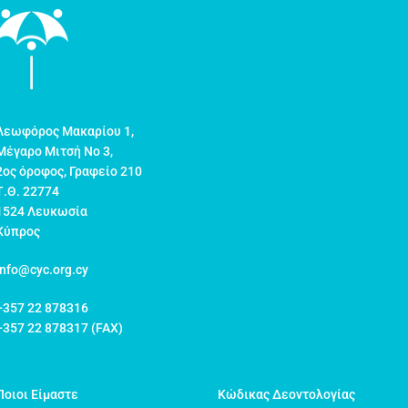
Λεωφόρος Μακαρίου 1,
Μέγαρο Μιτσή Νο 3,
2ος όροφος, Γραφείο 210
Τ.Θ. 22774
1524 Λευκωσία
Κύπρος
info@cyc.org.cy
+357 22 878316
+357 22 878317 (FAX)
Ποιοι Είμαστε
Κώδικας Δεοντολογίας