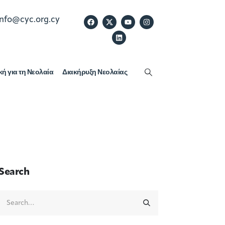
info@cyc.org.cy
κή για τη Νεολαία
Διακήρυξη Νεολαίας
Search