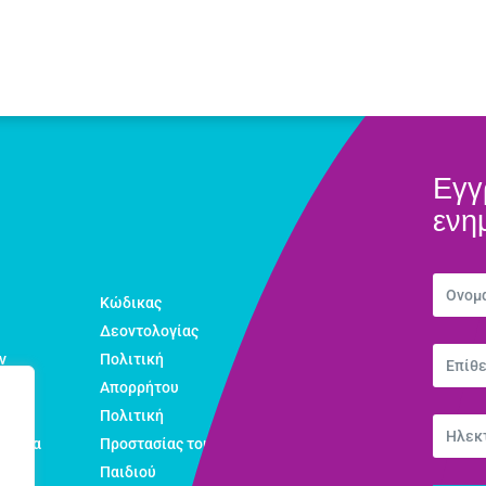
Εγγ
ενη
Κώδικας
Δεοντολογίας
ν
Πολιτική
Απορρήτου
Πολιτική
εολαία
Προστασίας του
Παιδιού