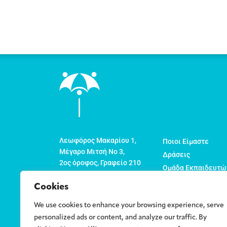
Λεωφόρος Μακαρίου 1,
Ποιοι Είμαστε
Μέγαρο Μιτσή Νο 3,
Δράσεις
2ος όροφος, Γραφείο 210
Ομάδα Εκπαιδευτώ
Τ.Θ. 22774
Οργανώσεις Μέλη
1524 Λευκωσία
Cookies
Νέα
Κύπρος
We use cookies to enhance your browsing experience, serve
Πολιτική για την Ν
info@cyc.org.cy
personalized ads or content, and analyze our traffic. By
Επικοινωνία