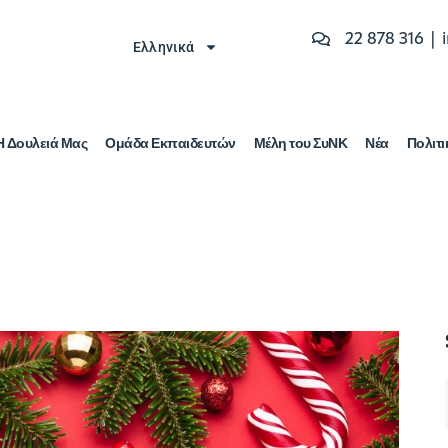
22 878 316 |
Ελληνικά
Η Δουλειά Μας
Ομάδα Εκπαιδευτών
Μέλη του ΣυΝΚ
Νέα
Πολιτι