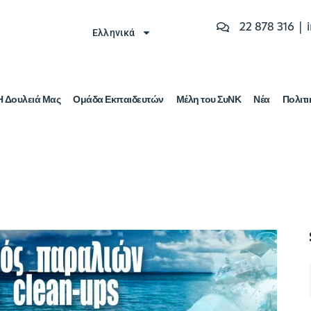
22 878 316 |
Ελληνικά
Η Δουλειά Μας
Ομάδα Εκπαιδευτών
Μέλη του ΣυΝΚ
Νέα
Πολιτι