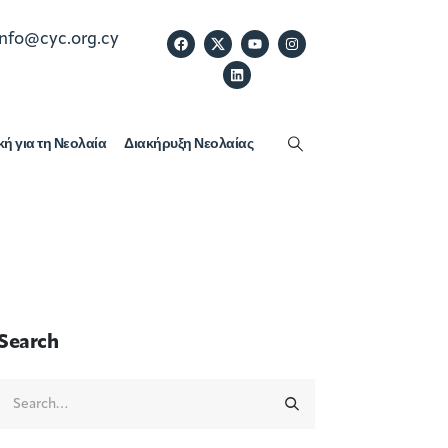
info@cyc.org.cy
κή για τη Νεολαία
Διακήρυξη Νεολαίας
Search