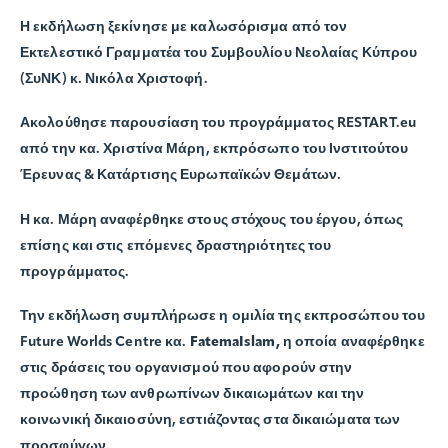
Η εκδήλωση ξεκίνησε με καλωσόρισμα από τον
Εκτελεστικό Γραμματέα του Συμβουλίου Νεολαίας Κύπρου
(ΣυΝΚ) κ.
Νικόλα Χριστοφή
.
Ακολούθησε παρουσίαση του προγράμματος RESTART.eu
από την κα.
Χριστίνα Μάρη
, εκπρόσωπο του Ινστιτούτου
Έρευνας & Κατάρτισης Ευρωπαϊκών Θεμάτων.
Η κα. Μάρη αναφέρθηκε στους στόχους του έργου, όπως
επίσης και στις επόμενες δραστηριότητες του
προγράμματος.
Την εκδήλωση συμπλήρωσε η ομιλία της εκπροσώπου του
Future Worlds Centre κα.
FatemaIslam,
η οποία αναφέρθηκε
στις δράσεις του οργανισμού που αφορούν στην
προώθηση των ανθρωπίνων δικαιωμάτων και την
κοινωνική δικαιοσύνη, εστιάζοντας στα δικαιώματα των
προσφύγων.