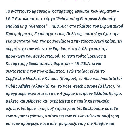
Το Ινστιτούτο Έρευνας & Κατάρτισης Ευρωπαϊκών Θεμάτων –
I.R.T.E.A. υλοποιεί το έργο “Reinventing European Solidarity
and Raising Tolerance” – RESTART, στο πλαίσιο του Ευρωπαϊκού
Προγράμματος Ευρώπη για τους Πολίτες, που στόχο έχει την
ευαισθητοποίηση της κοινωνίας για την προσφυγική κρίση, τη
συμμετοχή των νέων της Ευρώπης στο διάλογο και την
προαγωγή του εθελοντισμού. Το Ινστιτούτο Έρευνας &
Κατάρτισης Ευρωπαϊκών Θεμάτων – I.R.T.E.A. είναι
συντονιστής του προγράμματος, ενώ εταίροι είναι το
Συμβούλιο Νεολαίας Κύπρου (Κύπρος), το Albanian Institute for
Public Affairs (Αλβανία) και το Vote Watch Europe (Βέλγιο). Το
πρόγραμμα υλοποιείται στις 4 χώρες εταίρους Ελλάδα, Κύπρο,
Βέλγιο και Αλβανία και στηρίζεται σε τρείς κεντρικούς
άξονες, διαδραστικές συζητήσεις και διαβουλεύσεις μεταξύ
των συμμετεχόντων, επίσκεψη των εθελοντών και συζήτηση
με τους πρόσφυγες στα κέντρα φιλοξενίας της Λέσβου και