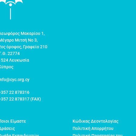
Λεωφόρος Μακαρίου 1,
Μέγαρο Μιτσή Νο 3,
2ος όροφος, Γραφείο 210
Τ.Θ. 22774
1524 Λευκωσία
Κύπρος
info@cyc.org.cy
+357 22 878316
+357 22 878317 (FAX)
Ποιοι Είμαστε
Κώδικας Δεοντολογίας
Δράσεις
Πολιτική Απορρήτου
Ομάδα Εκπαιδευτών
Πολιτική Προστασίας του