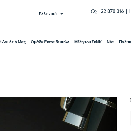
22 878 316 |
Ελληνικά
Η Δουλειά Μας
Ομάδα Εκπαιδευτών
Μέλη του ΣυΝΚ
Νέα
Πολιτι