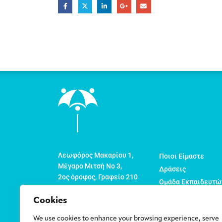
Λεωφόρος Μακαρίου 1,
Ποιοι Είμαστε
Μέγαρο Μιτσή Νο 3,
Δράσεις
2ος όροφος, Γραφείο 210
Ομάδα Εκπαιδευτώ
Τ.Θ. 22774
Οργανώσεις Μέλη
1524 Λευκωσία
Cookies
Νέα
Κύπρος
We use cookies to enhance your browsing experience, serve
Πολιτική για την Ν