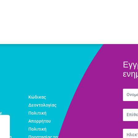
Εγγ
ενη
Κώδικας
Δεοντολογίας
ν
Πολιτική
Απορρήτου
Πολιτική
εολαία
Προστασίας του