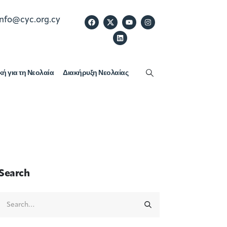
info@cyc.org.cy
κή για τη Νεολαία
Διακήρυξη Νεολαίας
Search