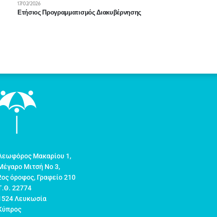
17/02/2026
Ετήσιος Προγραμματισμός Διακυβέρνησης
Λεωφόρος Μακαρίου 1,
Μέγαρο Μιτσή Νο 3,
2ος όροφος, Γραφείο 210
Τ.Θ. 22774
1524 Λευκωσία
Κύπρος