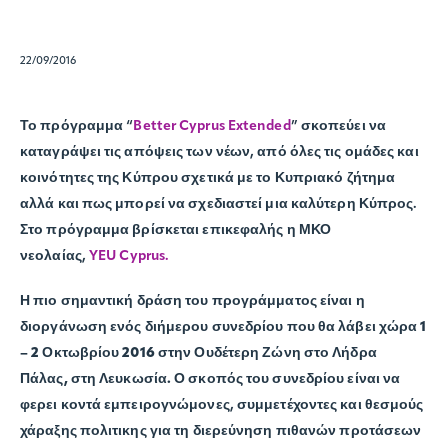
22/09/2016
Το πρόγραμμα “
Better Cyprus Extended
” σκοπεύει να
καταγράψει τις απόψεις των νέων, από όλες τις ομάδες και
κοινότητες της Κύπρου σχετικά με το Κυπριακό ζήτημα
αλλά και πως μπορεί να σχεδιαστεί μια καλύτερη Κύπρος.
Στο πρόγραμμα βρίσκεται επικεφαλής η ΜΚΟ
νεολαίας,
YEU Cyprus.
Η πιο σημαντική δράση του προγράμματος είναι η
διοργάνωση ενός διήμερου συνεδρίου που θα λάβει χώρα
1
– 2 Οκτωβρίου 2016
στην Ουδέτερη Ζώνη στο
Λήδρα
Πάλας,
στη
Λευκωσία.
Ο σκοπός του συνεδρίου είναι να
φερει κοντά εμπειρογνώμονες, συμμετέχοντες και θεσμούς
χάραξης πολιτικης για τη διερεύνηση πιθανών προτάσεων