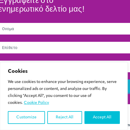
Εγγραφείτε στο
ενημερωτικό δελτίο μας!
Cookies
We use cookies to enhance your browsing experience, serve
Εγγραφείτε
personalized ads or content, and analyze our traffic. By
clicking "Accept All", you consent to our use of
cookies.
Cookie Policy
© 2024 Συμβούλιο Νεολαίας Κύπρου | Kibris Gençlik Konseyi | Cyprus Youth
Council
Customize
Reject All
Accept All
Designed & Developed by
Ontim