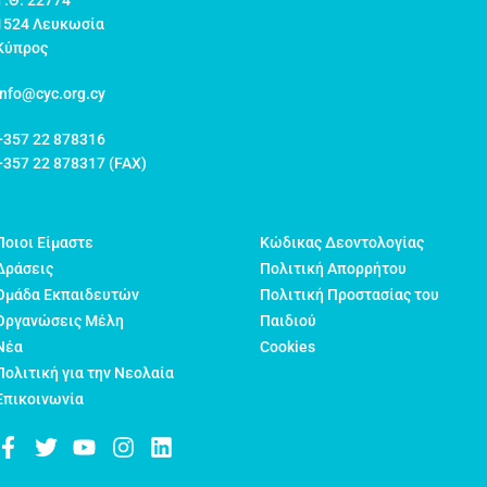
Τ.Θ. 22774
1524 Λευκωσία
Κύπρος
info@cyc.org.cy
+357 22 878316
+357 22 878317 (FAX)
Ποιοι Είμαστε
Κώδικας Δεοντολογίας
Δράσεις
Πολιτική Απορρήτου
Ομάδα Εκπαιδευτών
Πολιτική Προστασίας του
Οργανώσεις Μέλη
Παιδιού
Νέα
Cookies
Πολιτική για την Νεολαία
Επικοινωνία