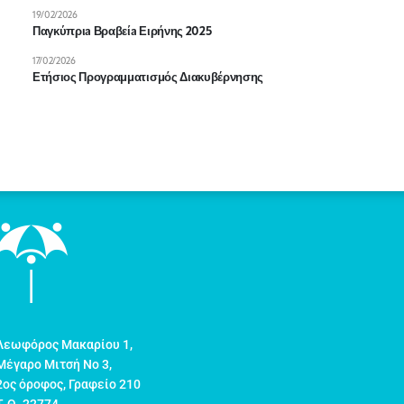
19/02/2026
Παγκύπριa Βραβείa Ειρήνης 2025
17/02/2026
Ετήσιος Προγραμματισμός Διακυβέρνησης
Λεωφόρος Μακαρίου 1,
Μέγαρο Μιτσή Νο 3,
2ος όροφος, Γραφείο 210