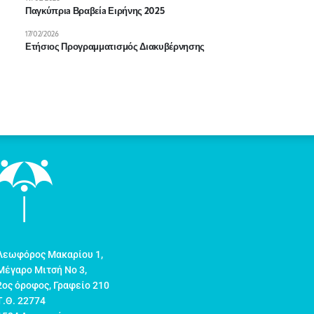
Παγκύπριa Βραβείa Ειρήνης 2025
17/02/2026
Ετήσιος Προγραμματισμός Διακυβέρνησης
Λεωφόρος Μακαρίου 1,
Μέγαρο Μιτσή Νο 3,
2ος όροφος, Γραφείο 210
Τ.Θ. 22774