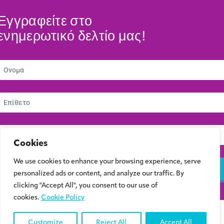
Εγγραφείτε στο
ενημερωτικό δελτίο μας!
Cookies
We use cookies to enhance your browsing experience, serve
Εγγραφείτε
personalized ads or content, and analyze our traffic. By
clicking "Accept All", you consent to our use of
cookies.
Cookie Policy
© 2024 Συμβούλιο Νεολαίας Κύπρου | Kibris Gençlik Konseyi | Cyprus Youth
Council
Customize
Reject All
Accept All