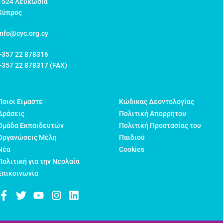
1524 Λευκωσία
Κύπρος
info@cyc.org.cy
+357 22 878316
+357 22 878317 (FAX)
Ποιοι Είμαστε
Κώδικας Δεοντολογίας
Δράσεις
Πολιτική Απορρήτου
Ομάδα Εκπαιδευτών
Πολιτική Προστασίας του
Οργανώσεις Μέλη
Παιδιού
Νέα
Cookies
Πολιτική για την Νεολαία
Επικοινωνία