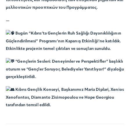
τοποθετήσεις και παρουσίαση των επόμενων βημάτων και
μελλοντικών προοπτικών του Προγράμματος.
—
Bugün “Kıbrıs’ta Gençlerin Ruh Sağlığı Dayanıklılığının
Güçlendirilmesi” Programı’nın Kapanış Etkinliği’ne katıldık.
Etkinlikte projenin temel çıktıları ve sonuçları sunuldu.
“Gençlerin Sesleri: Deneyimler ve Perspektifler” başlıklı
oturum ve “Gençler Soruyor, Belediyeler Yanıtlıyor!” diyaloğu
gerçekleştirildi.
Kıbrıs Gençlik Konseyi, Başkanımız Maria Diplari, Xenios
Xenofontos, Diamanto Zisimopoulou ve Hope Georgiou
tarafından temsil edildi.