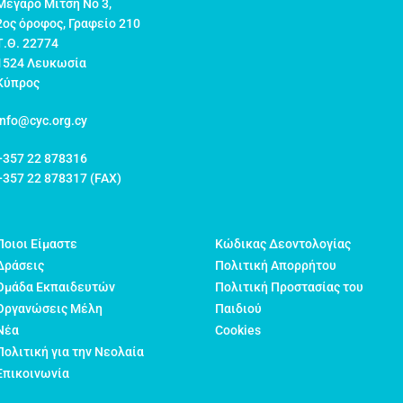
Μέγαρο Μιτσή Νο 3,
2ος όροφος, Γραφείο 210
Τ.Θ. 22774
1524 Λευκωσία
Κύπρος
info@cyc.org.cy
+357 22 878316
+357 22 878317 (FAX)
Ποιοι Είμαστε
Κώδικας Δεοντολογίας
Δράσεις
Πολιτική Απορρήτου
Ομάδα Εκπαιδευτών
Πολιτική Προστασίας του
Οργανώσεις Μέλη
Παιδιού
Νέα
Cookies
Πολιτική για την Νεολαία
Επικοινωνία