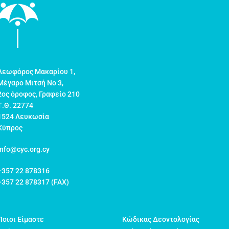
Λεωφόρος Μακαρίου 1,
Μέγαρο Μιτσή Νο 3,
2ος όροφος, Γραφείο 210
Τ.Θ. 22774
1524 Λευκωσία
Κύπρος
info@cyc.org.cy
+357 22 878316
+357 22 878317 (FAX)
Ποιοι Είμαστε
Κώδικας Δεοντολογίας