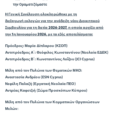
την Οραματιζόμαστε
Η Γενική Συνέλευση ολοκληρώθηκε με τη
διεξαγωγή
εκλογών για την ανάδειξη νέου Διοικητικού
Συμβουλίου για τη διετία 2026-2027, η οποία αρχίζει από
την
1η Ιανουαρίου 2026, με τα εξής αποτελέσματα:
Πρόεδρος:
Μαρία Δίπλαρου (ΚΣΟΠ)
Αντιπρόεδρος Α΄:
Θεόφιλος Κωνσταντίνου (Νεολαία ΕΔΕΚ)
Αντιπρόεδρος Β΄:
Κωνσταντίνος Λοΐζου (JCI Cyprus)
Μέλη από τον Πυλώνα των Θεματικών ΜΚΟ:
Αναστασία Ανδρέου (ESN Cyprus)
Νεφέλη Παλαζή (Εργατική Νεολαία ΠΕΟ)
Αντρέας Καφετζιή (Σώμα Προσκόπων Κύπρου)
Μέλη από τον Πυλώνα των Κομματικών Οργανώσεων
Μελών: