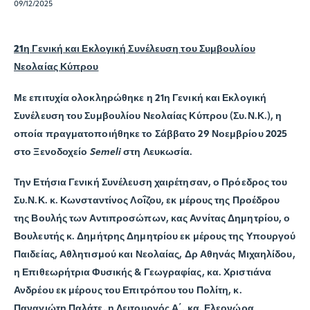
09/12/2025
21η Γενική και Εκλογική Συνέλευση του Συμβουλίου
Νεολαίας Κύπρου
Με επιτυχία ολοκληρώθηκε η 21η Γενική και Εκλογική
Συνέλευση του Συμβουλίου Νεολαίας Κύπρου (Συ.Ν.Κ.), η
οποία πραγματοποιήθηκε το Σάββατο 29 Νοεμβρίου 2025
στο Ξενοδοχείο
Semeli
στη Λευκωσία.
Την Ετήσια Γενική Συνέλευση χαιρέτησαν, ο Πρόεδρος του
Συ.Ν.Κ. κ. Κωνσταντίνος Λοΐζου, εκ μέρους της Προέδρου
της Βουλής των Αντιπροσώπων, κας Αννίτας Δημητρίου, ο
Βουλευτής κ. Δημήτρης Δημητρίου εκ μέρους της Υπουργού
Παιδείας, Αθλητισμού και Νεολαίας, Δρ Αθηνάς Μιχαηλίδου,
η Επιθεωρήτρια Φυσικής & Γεωγραφίας, κα. Χριστιάνα
Ανδρέου εκ μέρους του Επιτρόπου του Πολίτη, κ.
Παναγιώτη Παλάτε, η Λειτουργός Α΄, κα. Ελεονώρα