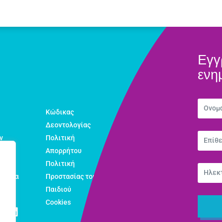
Εγγ
ενη
Κώδικας
Δεοντολογίας
ν
Πολιτική
Απορρήτου
Πολιτική
εολαία
Προστασίας του
Παιδιού
Cookies