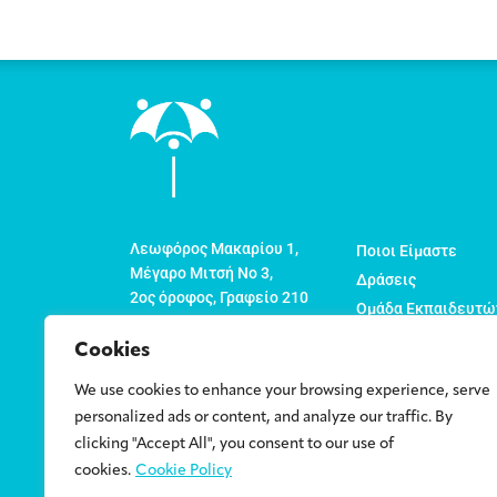
Λεωφόρος Μακαρίου 1,
Ποιοι Είμαστε
Μέγαρο Μιτσή Νο 3,
Δράσεις
2ος όροφος, Γραφείο 210
Ομάδα Εκπαιδευτώ
Τ.Θ. 22774
Οργανώσεις Μέλη
1524 Λευκωσία
Cookies
Νέα
Κύπρος
We use cookies to enhance your browsing experience, serve
Πολιτική για την Ν
info@cyc.org.cy
personalized ads or content, and analyze our traffic. By
Επικοινωνία
clicking "Accept All", you consent to our use of
+357 22 878316
cookies.
Cookie Policy
+357 22 878317 (FAX)