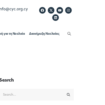
info@cyc.org.cy
κή για τη Νεολαία
Διακήρυξη Νεολαίας
Search