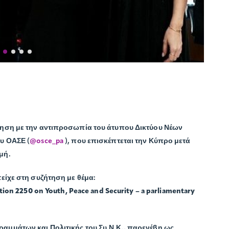
ηση με την αντιπροσωπία του άτυπου Δικτύου Νέων
υ ΟΑΣΕ (
@osce_pa
), που επισκέπτεται την Κύπρο μετά
μή.
είχε στη συζήτηση με θέμα:
tion 2250 on Youth, Peace and Security – a parliamentary
ραμμάτων και Πολιτικής του Συ.Ν.Κ., παρενέβη ως