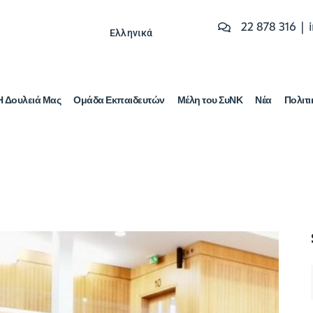
22 878 316 |
Ελληνικά
Η Δουλειά Μας
Ομάδα Εκπαιδευτών
Μέλη του ΣυΝΚ
Νέα
Πολιτι